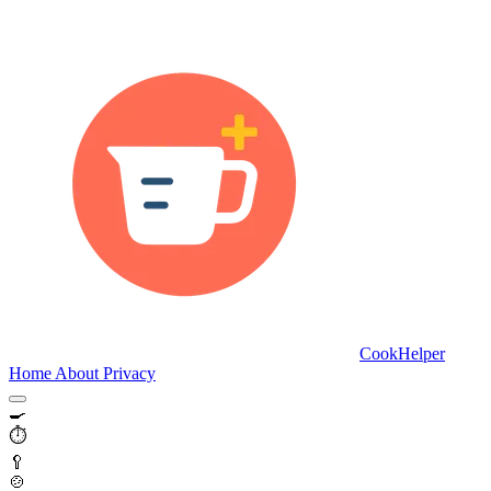
CookHelper
Home
About
Privacy
🍳
⏱️
🥄
🍲